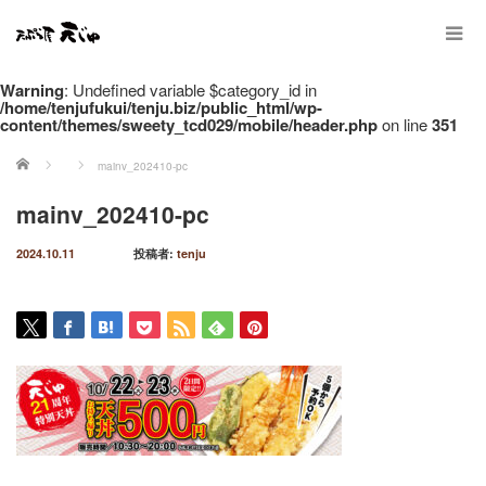
Warning
: Undefined variable $category_id in
/home/tenjufukui/tenju.biz/public_html/wp-
content/themes/sweety_tcd029/mobile/header.php
on line
351
ホーム
mainv_202410-pc
mainv_202410-pc
2024.10.11
投稿者:
tenju