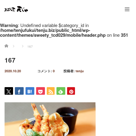
Warning
: Undefined variable $category_id in
/home/tenjufukui/tenju.biz/public_html/wp-
content/themes/sweety_tcd029/mobile/header.php
on line
351
ホーム
167
167
2020.10.20
コメント:
0
投稿者:
tenju