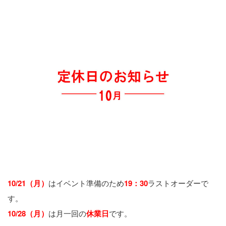
10/21（月）
はイベント準備のため
19：30
ラストオーダーで
す。
10/28（月）
は月一回の
休業日
です。