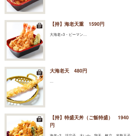
【持】海老天重 1590円
大海老×3・ピーマン…
大海老天 480円
…
【持】特盛天丼（ご飯特盛） 1940
円
海老×2、活穴子、大いか、鶏天、帆立、半熟玉子