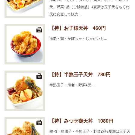
天、野菜1品（ご飯特盛）※夏期は玉子天をちくわ
天に変更して販売…
【持】お子様天丼 460円
海老・鶏・かぼちゃ・じゃがいも…
【持】半熟玉子天丼 780円
半熟玉子・海老・野菜4品…
【持】みつせ鶏天丼 1080円
鶏×3・鳥団子・半熟玉子・野菜2品※夏期は玉子天