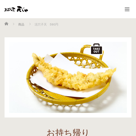
ホーム
商品
活穴子天 590円
お持ち帰り