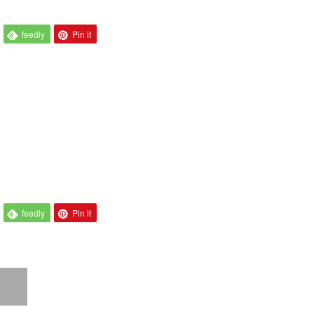
feedly
Pin it
feedly
Pin it