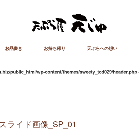
お品書き
お持ち帰り
天ぷらへの想い
ju.biz/public_html/wp-content/themes/sweety_tcd029/header.php
1
゙_スライド画像_SP_01