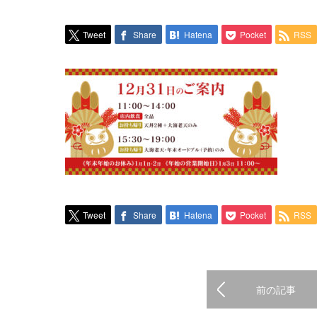
Tweet
Share
Hatena
Pocket
RSS
Tweet
Share
Hatena
Pocket
RSS
前の記事