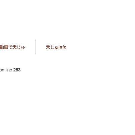
動画で天じゅ
天じゅinfo
on line
283